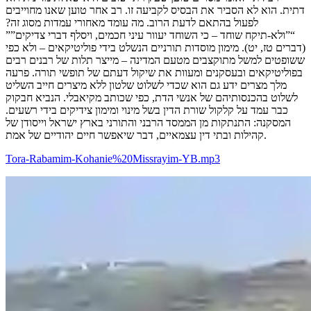
דתית. הוא לא הסביר את הבסיס לקביעה זו. רב אחר טוען שאנו מחוייבים
לפעול בהתאם לדעת הרוב. מה עומד מאחורי עמדות מסוג זה?
“”ולא-תיקח שוחד – כי השוחד יעוור עיני חכמים, ויסלף דברי צדיקים””
(דברים טז, יט). מימון מוסדות תורניים הנשלט בידי פוליטיקאים – ולא כפי
ששופטים למשל מתוקצבים מטעם המדינה – מייצר תלות של רבנים רבים
בפוליטיקאים ובעסקנים ומעוות את שיקול דעתם של תופשי תורה. פרעה
מלך מצרים ידע גם הוא שכדי לשלוט שלטון ללא מיצרים חייב השליט
לשלוט בהכנסותיהם של אנשי הדת, כפי שכותב מקיאבלי. הנביא חבקוק
כבר עמד על קלקול שורת הדין בשל מינוי ומימון צידיקים בידי רשעים.
המסקנה: התנתקות מן הממסד הרבני והתורני בארץ ישראל וייסודן של
קהילות ובתי דין עצמאיים, דבר שיאפשר חיים יהודיים של אמת.
Tora-Rabamim-Kohanie%20Missrayim-YB.mp3