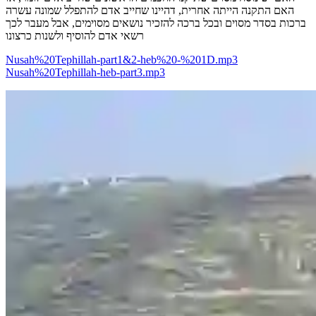
האם התקנה הייתה אחרית, דהיינו שחייב אדם להתפלל שמונה עשרה
ברכות בסדר מסוים ובכל ברכה להזכיר נושאים מסוימים, אבל מעבר לכך
רשאי אדם להוסיף ולשנות כרצונו
Nusah%20Tephillah-part1&2-heb%20-%201D.mp3
Nusah%20Tephillah-heb-part3.mp3